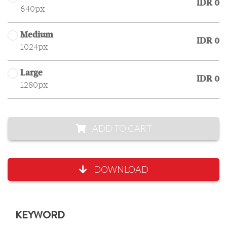
IDR 0
640px
Medium
IDR 0
1024px
Large
IDR 0
1280px
ADD TO CART
DOWNLOAD
KEYWORD