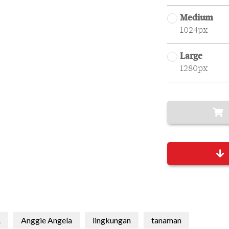
Medium
1024px
Large
1280px
A
Anggie Angela
lingkungan
tanaman