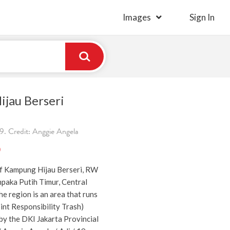
Images
Sign In
jau Berseri
. Credit: Anggie Angela
)
f Kampung Hijau Berseri, RW
paka Putih Timur, Central
he region is an area that runs
t Responsibility Trash)
by the DKI Jakarta Provincial