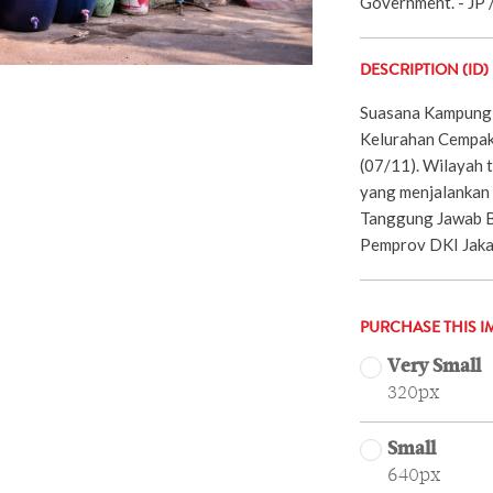
Government. - JP /
DESCRIPTION (ID)
Suasana Kampung 
Kelurahan Cempaka
(07/11). Wilayah 
yang menjalanka
Tanggung Jawab B
Pemprov DKI Jakar
PURCHASE THIS I
Very Small
320px
Small
640px