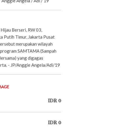
 Anggie Angela / Adi / 19
Hijau Berseri, RW 03,
 Putih Timur, Jakarta Pusat
tersebut merupakan wilayah
n program SAMTAMA (Sampah
ersama) yang digagas
ta. - JP/Anggie Angela/Adi/19
MAGE
IDR 0
IDR 0