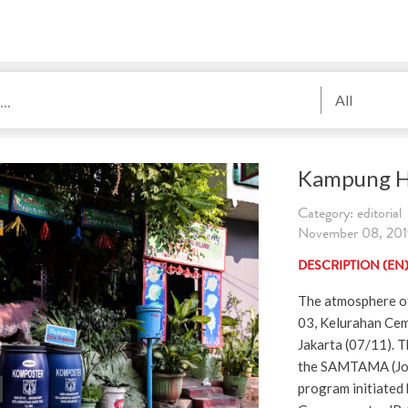
All
Kampung Hi
Category: editorial
November 08, 2019
DESCRIPTION (EN
The atmosphere o
03, Kelurahan Cem
Jakarta (07/11). T
the SAMTAMA (Join
program initiated 